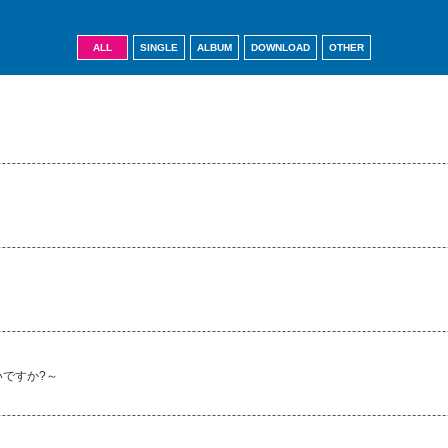
ALL
SINGLE
ALBUM
DOWNLOAD
OTHER
いですか?～