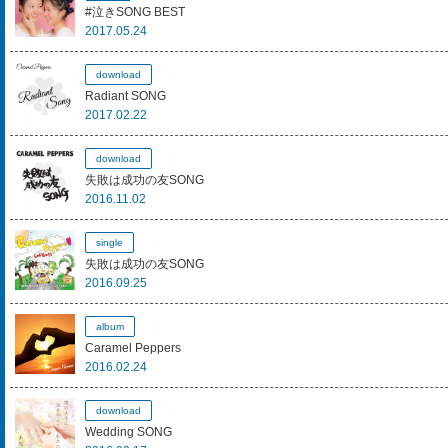
#泣きSONG BEST
2017.05.24
download
Radiant SONG
2017.02.22
download
失敗は成功の友SONG
2016.11.02
single
失敗は成功の友SONG
2016.09.25
album
Caramel Peppers
2016.02.24
download
Wedding SONG