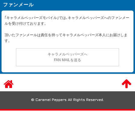
ファンメール
｢キャラメルペッパーズモバイル｣では､キャラメルペッパーズへのファンメー
ルを受け付けております。
頂いたファンメールは責任を持ってキャラメルペッパーズ本人にお届けしま
す。
キャラメルペッパーズへ
FAN MAILを送る
© Caramel Peppers All Rights Reserved.