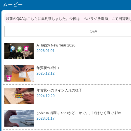
ムービー
以前のQ&Aはこちらに集約致しました。今後は「ペパラジ放送局」にて回答致
Q&A
A Happy New Year 2026
2026.01.01
年賀状作成中♪
2025.12.12
年賀状へのサイン入れの様子
2024.12.20
ひみつの撮影。いつかどこかで。川ではなく海です!w
2023.01.17