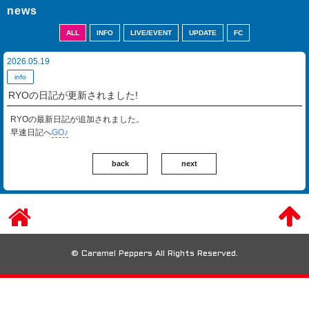
news
ALL
INFO
LIVE/EVENT
UPDATE
FC
2026.05.19
info
RYOの日記が更新されました!
RYOの最新日記が追加されました。
早速日記へ
GO♪
back
next
© Caramel Peppers All Rights Reserved.